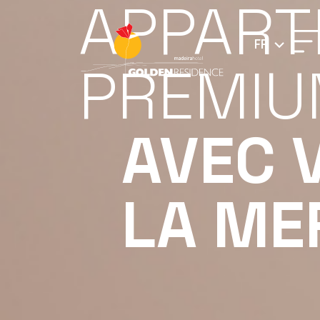
APPART
FR
PREMI
AVEC 
LA ME