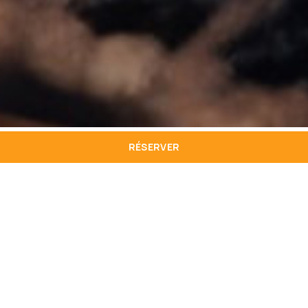
RÉSERVER
Le
Golden Residence Hotel
est conscient de
l’importance d’une gestion responsable et
durable dans le développement de l’activité
hôtelière. Dans le cadre de ces lignes
directrices, nous nous engageons à développer
et à adopter de bonnes pratiques visant à