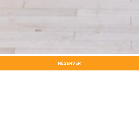
RÉSERVER
Général
Réservation
Évènement
Bar
s
s &
+351 291 710
+351 291 710
Réunions
100*
100*
+351 291 724
recepcao.gol
*Appel sur la
156*