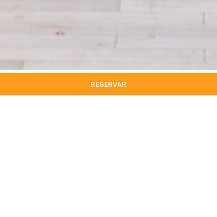
RESERVAR
Geral
Reservas
Eventos e
Restaurant
Reuniões
e & Bar
+351 291 710
+351 291 724
100*
156*
recepcao.gol
+351 291 710
recepcao.gol
res.grm@hoti
den@hotihot
100*
den@hotihot
hoteis.com
eis.com
*Chamada