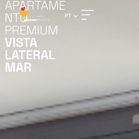
APARTAME
NTO
PT
PREMIUM
VISTA
LATERAL
MAR