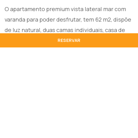
O apartamento premium vista lateral mar com
varanda para poder desfrutar, tem 62 m2, dispõe
de luz natural, duas camas individuais, casa de
banho com duche, secador de cabelo, amenities
RESERVAR
gratuitos, sala de estar independente com sofá-
cama, TV LCD, kitchenette equipada, Wi-Fi de
alta velocidade, mesa e cadeiras, telefone, cofre
e minibar. Tem capacidade máxima para 2
adultos + 2 crianças ou 4 adultos, um destes
acomodado em sofá-cama. Para crianças dos 0
aos 2 anos é possível adicionar 1 berço.
2 adultos + 2 crianças ou 4 adultos