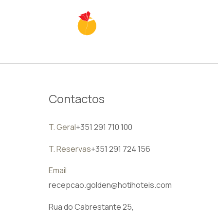
PT
Contactos
T. Geral
+351 291 710 100
T. Reservas
+351 291 724 156
Email
recepcao.golden@hotihoteis.com
Rua do Cabrestante 25,