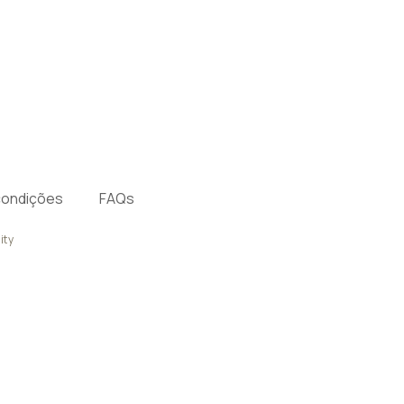
condições
FAQs
ity