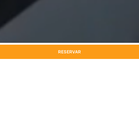
RESERVAR
VANTAGENS
DA
RESERVA
DIRETA
Melhor
Early
preço
Oferta
Check
Garraf
garanti
s
-in &
a de