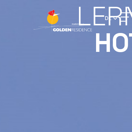
LER
DE
HO