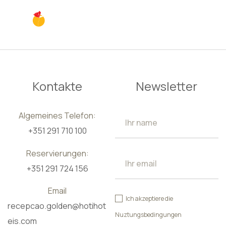
DE
Kontakte
Newsletter
Algemeines Telefon:
+351 291 710 100
Reservierungen:
+351 291 724 156
Email
Ich akzeptiere die
recepcao.golden@hotihot
Nuztungsbedingungen
eis.com