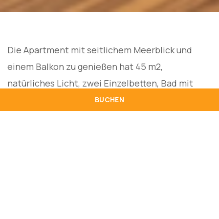
Die Apartment mit seitlichem Meerblick und
einem Balkon zu genießen hat 45 m2,
natürliches Licht, zwei Einzelbetten, Bad mit
Dusche, Haartrockner, kostenlose
BUCHEN
Annehmlichkeiten, unabhängiges Wohnzimmer
mit Schlafcouch und LCD-TV, ausgestattete
Küchenzeile, High-Speed-Wi-Fi, Tisch und Stühle,
Telefon, Safe und Minibar. Maximale Kapazität
für 2 Erwachsene + 1 Kind oder 3 Erwachsene, von
denen einer auf einem Schlafsofa untergebracht
werden kann. Für Kinder von 0 bis 2 Jahren kann 1