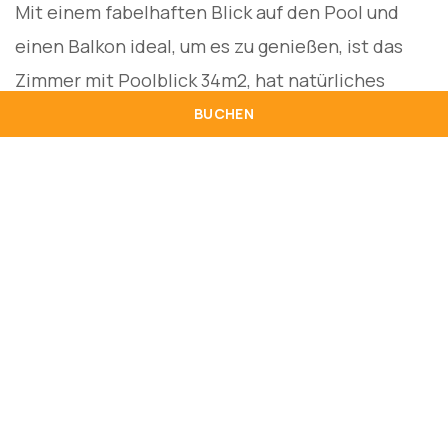
Mit einem fabelhaften Blick auf den Pool und
einen Balkon ideal, um es zu genießen, ist das
Zimmer mit Poolblick 34m2, hat natürliches
Licht, zwei Einzelbetten, High-Speed-Wi-Fi, LCD-
BUCHEN
TV, Telefon, Safe und Minibar. Es hat einen Tisch
und Stühle und ein komplettes Badezimmer mit
Dusche, Haartrockner und kostenlosen
Pflegeprodukten. Maximale Kapazität für 2
Erwachsene. Für Kinder von 0 bis 2 Jahren kann 1
Kinderbett aufgestellt werden.
34 m2
Blick auf den Pool